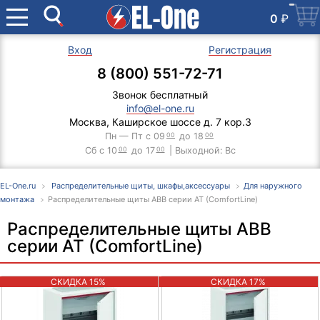
0
₽
Вход
Регистрация
8 (800) 551-72-71
Звонок бесплатный
info@el-one.ru
Москва, Каширское шоссе д. 7 кор.3
Пн — Пт с 09
00
до 18
00
Сб с 10
00
до 17
00
| Выходной: Вс
EL-One.ru
Распределительные щиты, шкафы,аксессуары
Для наружного
монтажа
Распределительные щиты ABB серии AT (ComfortLine)
Распределительные щиты ABB
серии AT (ComfortLine)
СКИДКА 15%
СКИДКА 17%