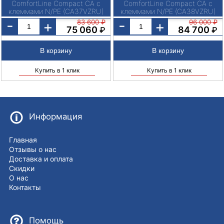
ComfortLine Compact CA c
ComfortLine Compact CA c
клеммами N/PE (CA37VZRU)
клеммами N/PE (CA38VZRU)
-
-
+
+
83 600
₽
96 000
₽
75 060
84 700
₽
₽
Купить в 1 клик
Купить в 1 клик
Информация
Главная
Отзывы о нас
Доставка и оплата
Скидки
О нас
Контакты
Помощь