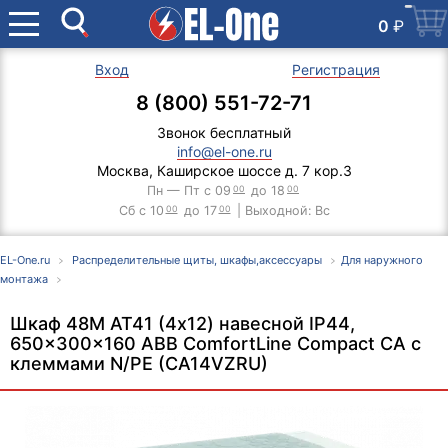
0
₽
Вход
Регистрация
8 (800) 551-72-71
Звонок бесплатный
info@el-one.ru
Москва, Каширское шоссе д. 7 кор.3
Пн — Пт с 09
00
до 18
00
Сб с 10
00
до 17
00
| Выходной: Вс
EL-One.ru
Распределительные щиты, шкафы,аксессуары
Для наружного
монтажа
Шкаф 48М AT41 (4х12) навесной IP44,
650x300x160 ABB ComfortLine Compact CA c
клеммами N/PE (CA14VZRU)