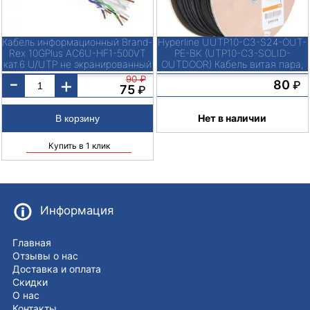
Кабель информационный Brand-
Hyperline UUTP10-C3-S24-OUT-
Rex 10GPlus AC6U-HF1-500VT
PE-BK (UTP10-C3-SOLID-
кат.6 U/UTP не экранированный
OUTDOOR) Кабель витая пара,
LSZH внутренний
неэкранированная U/UTP,
-
+
90
₽
80
₽
категория 3, 10 пар (24 AWG),
75
₽
одножильный (solid), внешний,
PE, -40°C до +50°C, черный
Нет в наличии
Купить в 1 клик
Информация
Главная
Отзывы о нас
Доставка и оплата
Скидки
О нас
Контакты