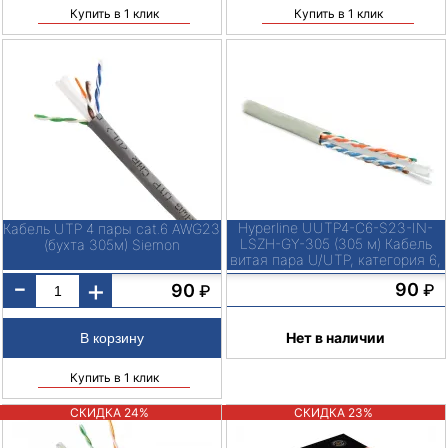
Купить в 1 клик
Купить в 1 клик
Hyperline UUTP4-C6-S23-IN-
Кабель UTP 4 пары cat.6 AWG23
LSZH-GY-305 (305 м) Кабель
(бухта 305м) Siemon
витая пара U/UTP, категория 6,
4 пары (23 AWG), одножильный
-
+
90
90
₽
₽
(solid), с разделителем, LSZH,
20°C – +75°C, серый -
Нет в наличии
Купить в 1 клик
СКИДКА 24%
СКИДКА 23%