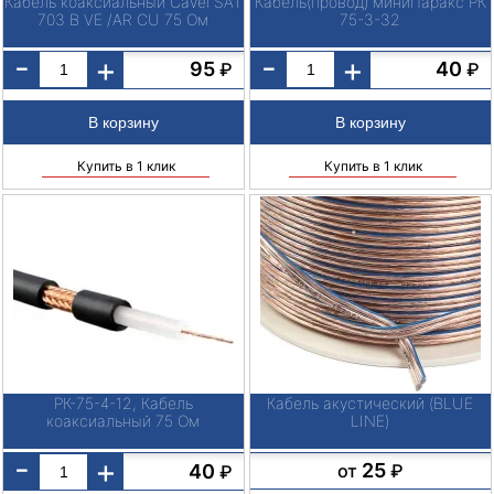
Кабель коаксиальный Cavel SAT
Кабель(провод) миниПаракс РК
703 B VE /AR CU 75 Ом
75-3-32
-
-
+
+
95
40
₽
₽
Купить в 1 клик
Купить в 1 клик
РК-75-4-12, Кабель
Кабель акустический (BLUE
коаксиальный 75 Ом
LINE)
-
+
25
40
от
₽
₽