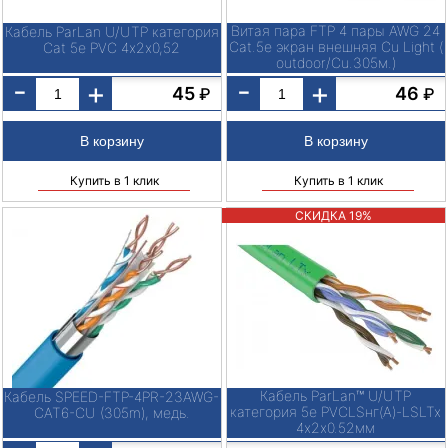
Витая пара FTP 4 пары AWG 24
Кабель ParLan U/UTP категория
Cat.5е экран внешняя Cu Light (
Cat 5e PVC 4х2х0,52
outdoor/Cu.305м.)
-
-
+
+
45
46
₽
₽
Купить в 1 клик
Купить в 1 клик
СКИДКА 19%
Кабель ParLan™ U/UTP
Кабель SPEED-FTP-4PR-23AWG-
категория 5e PVCLSнг(A)-LSLTx
CAT6-CU (305m), медь.
4х2х0.52мм