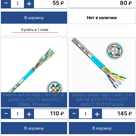
-
+
80
55
₽
₽
Нет в наличии
Купить в 1 клик
Кабель витая пара LAN 541 VE
Кабель витая пара Cavel LAN
cat5e Cu (F/UTP 4х2х0.51)
641 NE 6 F/UTP 4x2x0,57
CAVEL (Италия)
AWG23 PVC (Италия)
-
-
+
+
110
145
₽
₽