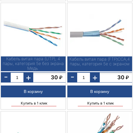
Кабель витая пара (UTP), 4
Кабель витая пара (FTP)CCA,4
пары, категория 5е без экрана
пары, категория 5е с экраном
Медь.
-
-
+
+
30
30
₽
₽
Купить в 1 клик
Купить в 1 клик