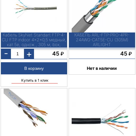
Кабель SkyNet Standart FTP-4-
КАБЕЛЬ ARL-FTP-PRO-4PR-
CU FTP indoor 4x2x0,5 медный,
24AWG-CAT5E-CU (305M)
кат.5e, однож., 305 м, box,
ARLIGHT
серый
-
+
45
45
₽
₽
Нет в наличии
Купить в 1 клик