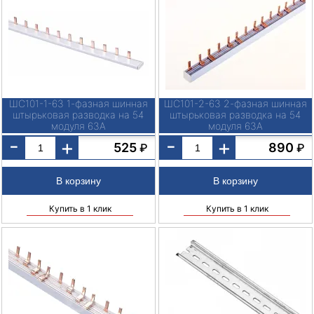
ШС101-1-63 1-фазная шинная
ШС101-2-63 2-фазная шинная
штырьковая разводка на 54
штырьковая разводка на 54
модуля 63А
модуля 63А
-
-
+
+
525
890
₽
₽
Купить в 1 клик
Купить в 1 клик