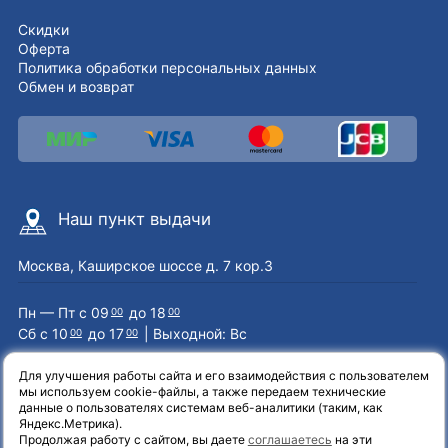
Скидки
Оферта
Политика обработки персональных данных
Обмен и возврат
Наш пункт выдачи
Москва, Каширское шоссе д. 7 кор.3
Пн — Пт с 09
до 18
00
00
Сб с 10
до 17
| Выходной: Вс
00
00
Для улучшения работы сайта и его взаимодействия с пользователем
мы используем cookie-файлы, а также передаем технические
Наши контакты
данные о пользователях системам веб-аналитики (таким, как
Яндекс.Метрика).
Продолжая работу с сайтом, вы даете
соглашаетесь
на эти