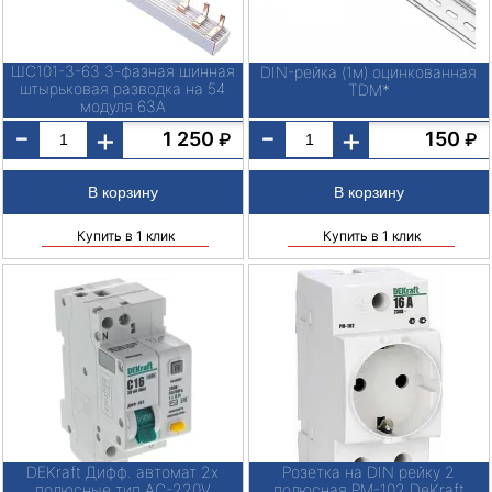
ШС101-3-63 3-фазная шинная
DIN-рейка (1м) оцинкованная
штырьковая разводка на 54
TDM*
модуля 63А
-
-
+
+
1 250
150
₽
₽
Купить в 1 клик
Купить в 1 клик
DEKraft Дифф. автомат 2х
Розетка на DIN рейку 2
полюсные тип АС-220V
полюсная РМ-102 DeKraft