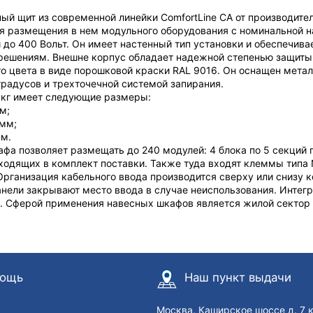
ый щит из современной линейки ComfortLine CA от производит
я размещения в нем модульного оборудования с номинальной н
 до 400 Вольт. Он имеет настенный тип установки и обеспечив
ешениям. Внешне корпус обладает надежной степенью защиты IP
о цвета в виде порошковой краски RAL 9016. Он оснащен метал
градусов и трехточечной системой запирания.
 кг имеет следующие размеры:
м;
 мм;
мм.
фа позволяет размещать до 240 модулей: 4 блока по 5 секций п
входящих в комплект поставки. Также туда входят клеммы типа
рганизация кабельного ввода производится сверху или снизу
нели закрывают место ввода в случае неиспользования. Интегр
. Сферой применения навесных шкафов является жилой сектор 
ощь
Наш пункт выдачи
Москва, Каширское шоссе д. 7 