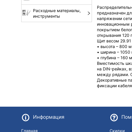
Распределительн
Расходные материалы,
предназначен дл
инструменты
напряжении сети
инновационным р
покрытием белог
открывания 120 
Щит весом 29.91
• высота – 800 м
• ширина – 1050
• глубина – 160 
Вместимость шка
на DIN-рейках, 
между рядами. О
Декоративные па
фиксации кабеля
Информация
Пом
Главная
Скидки