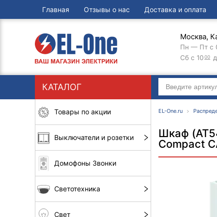
Главная
Отзывы о нас
Доставка и оплата
Москва, К
Пн — Пт с 
Сб с 10
д
00
КАТАЛОГ
Товары по акции
EL-One.ru
Распред
Шкаф (AT5
Выключатели и розетки
Compact C
Домофоны Звонки
Светотехника
Свет