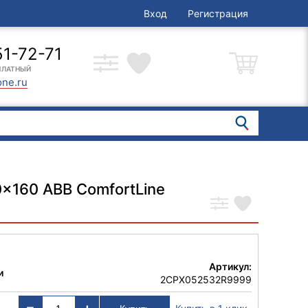
Вход
Регистрация
51-72-71
ПЛАТНЫЙ
one.ru
x160 ABB ComfortLine
Артикул:
и
2CPX052532R9999
-