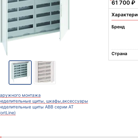
61 700
₽
Характери
Бренд
Страна
наружного монтажа
ределительные щиты, шкафы,аксессуары
ределительные щиты ABB серии AT
ortLine)