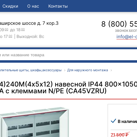
Скидки
О нас
Контакты
8 (800) 5
аширское шоссе д. 7 кор.3
09
до 18
00
00
ЗВОНОК БЕС
info@el-
о 17
| Выходной: Вс
00
елительные щиты, шкафы,аксессуары
Для наружного монтажа
4)240М(4х5х12) навесной IP44 800x1050
A c клеммами N/PE (CA45VZRU)
В наличи
71 500
₽