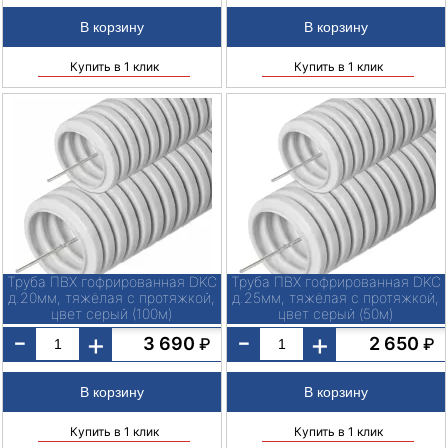
Купить в 1 клик
Купить в 1 клик
Труба ПВХ гофрированная DKC
Труба ПВХ гофрированная DKC
д.20мм, тяжёлая с протяжкой,
д.25мм, тяжёлая с протяжкой,
цвет серый (100м)
цвет серый (50м)
-
-
+
+
3 690
2 650
₽
₽
Купить в 1 клик
Купить в 1 клик