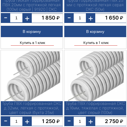
Труба гибкая гофрированная
Труба гофрированная ПВХ 25
ПВХ 20мм с протяжкой лёгкая
мм с протяжкой легкая серая
(100м) серый | 91920 | DKC
DКС (50м)
-
-
+
+
1 850
1 650
₽
₽
Купить в 1 клик
Купить в 1 клик
Труба ПВХ гофрированная DKC
Труба ПВХ гофрированная DKC
д.32мм, лёгкая с протяжкой,
д.16мм, тяжёлая с протяжкой,
цвет серый (бухта 25м)
цвет серый (100м)
-
-
+
+
1 250
2 750
₽
₽