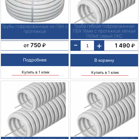
Труба гибкая гофрированная
Трубы гофрированные из ПВХ с
ПВХ 16мм с протяжкой лёгкая
протяжкой
(100м) серый DKC
-
+
750
1 490
от
₽
₽
Подробнее
Купить в 1 клик
Купить в 1 клик