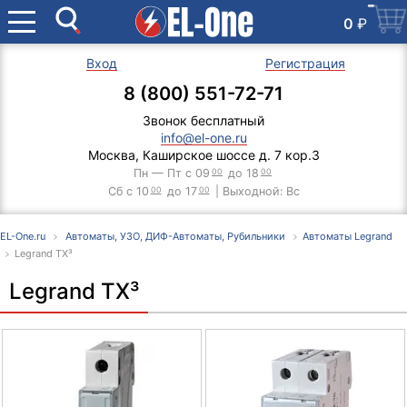
0
₽
Вход
Регистрация
8 (800) 551-72-71
Звонок бесплатный
info@el-one.ru
Москва, Каширское шоссе д. 7 кор.3
Пн — Пт с 09
00
до 18
00
Сб с 10
00
до 17
00
| Выходной: Вс
EL-One.ru
Автоматы, УЗО, ДИФ-Автоматы, Рубильники
Автоматы Legrand
Legrand TX³
Legrand TX³