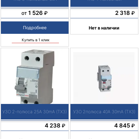
1 526
2 318
от
₽
₽
Подробнее
Нет в наличии
Купить в 1 клик
УЗО 2-полюса 25А 30mA (TX3)
УЗО 2полюса 40А 30mA (TX3)
4 238
4 845
₽
₽