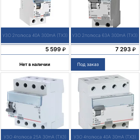
УЗО 2полюса 40А 300mA (TX3)
УЗО 2полюса 63А 300mA (TX3)
5 599
7 293
₽
₽
Нет в наличии
Под заказ
УЗО 4полюса 25А 30mA (TX3)
УЗО 4полюса 40А 30mA (TX3)