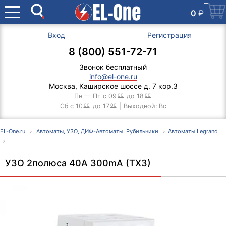
0
₽
Вход
Регистрация
8 (800) 551-72-71
Звонок бесплатный
info@el-one.ru
Москва, Каширское шоссе д. 7 кор.3
Пн — Пт с 09
00
до 18
00
Сб с 10
00
до 17
00
| Выходной: Вс
EL-One.ru
Автоматы, УЗО, ДИФ-Автоматы, Рубильники
Автоматы Legrand
УЗО 2полюса 40А 300mA (TX3)