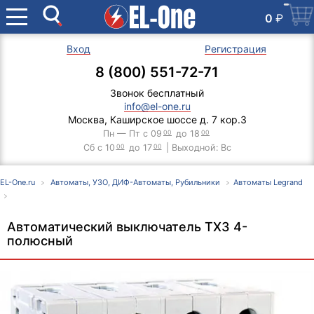
0
₽
Вход
Регистрация
8 (800) 551-72-71
Звонок бесплатный
info@el-one.ru
Москва, Каширское шоссе д. 7 кор.3
Пн — Пт с 09
00
до 18
00
Сб с 10
00
до 17
00
| Выходной: Вс
EL-One.ru
Автоматы, УЗО, ДИФ-Автоматы, Рубильники
Автоматы Legrand
Автоматический выключатель TX3 4-
полюсный