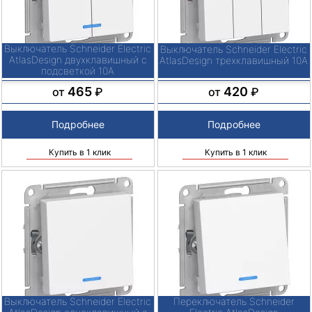
Выключатель Schneider Electric
Выключатель Schneider Electric
AtlasDesign двухклавишный с
AtlasDesign трехклавишный 10А
подсветкой 10А
465
420
от
₽
от
₽
Подробнее
Подробнее
Купить в 1 клик
Купить в 1 клик
Выключатель Schneider Electric
Переключатель Schneider