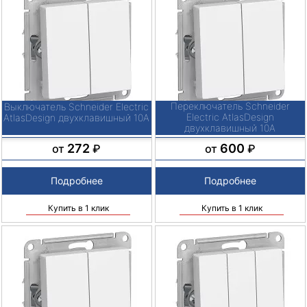
Переключатель Schneider
Выключатель Schneider Electric
Electric AtlasDesign
AtlasDesign двухклавишный 10А
двухклавишный 10А
272
600
от
₽
от
₽
Подробнее
Подробнее
Купить в 1 клик
Купить в 1 клик