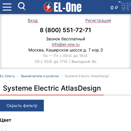
0
₽
Вход
Регистрация
8 (800) 551-72-71
Звонок бесплатный
info@el-one.ru
Москва, Каширское шоссе д. 7 кор.3
Пн — Пт с 09
00
до 18
00
Сб с 10
00
до 17
00
| Выходной: Вс
EL-One.ru
Выключатели и розетки
Systeme Electric AtlasDesign
Systeme Electric AtlasDesign
Скрыть фильтр
Цвет