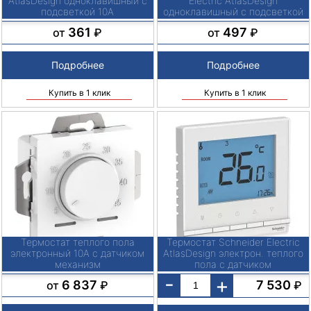
AtlasDesign одноклавишный с
Electric AtlasDesign
подсветкой 10А
одноклавишный с подсветкой
10А
361
497
от
₽
от
₽
Подробнее
Подробнее
Купить в 1 клик
Купить в 1 клик
Термостат теплого пола
Термостат Schneider Electric
электронный 10А с датчиком
AtlasDesign электрон. теплого
механизм
пола с датчиком
-
+
6 837
7 530
от
₽
₽