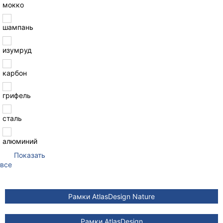
мокко
шампань
изумруд
карбон
грифель
сталь
алюминий
Показать
все
Рамки AtlasDesign Nature
Рамки AtlasDesign