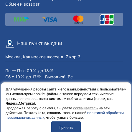
Обмен и возврат
Наш пункт выдачи
Москва, Каширское шоссе д. 7 кор.3
Пн — Пт с 09
до 18
00
00
Сб с 10
до 17
| Выходной: Вс
00
00
Для улучшения работы сайта и его взаимодействия с пользователем
мы используем cookie-файлы, а также передаем технические
Наши контакты
данные о пользователях системам веб-аналитики (таким, как
Яндекс.Метрика).
Продолжая работу с сайтом, вы даете
соглашаетесь
на эти
8 (800) 551-72-71
действия. Пожалуйста, ознакомьтесь с нашей
политикой обработки
персональных данных
, чтобы узнать больше.
info@el-one.ru
Принять