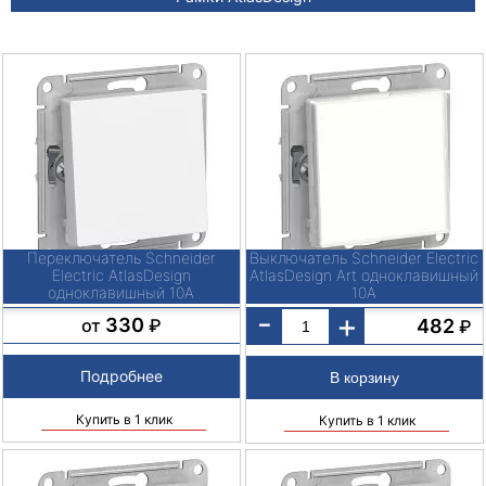
Переключатель Schneider
Выключатель Schneider Electric
Electric AtlasDesign
AtlasDesign Art одноклавишный
одноклавишный 10А
10А
-
+
330
482
от
₽
₽
Подробнее
Купить в 1 клик
Купить в 1 клик