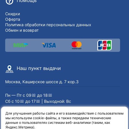
Помощь
Скидки
Оферта
Политика обработки персональных данных
Обмен и возврат
Наш пункт выдачи
Москва, Каширское шоссе д. 7 кор.3
Пн — Пт с 09
до 18
00
00
Сб с 10
до 17
| Выходной: Вс
00
00
Для улучшения работы сайта и его взаимодействия с пользователем
мы используем cookie-файлы, а также передаем технические
Наши контакты
данные о пользователях системам веб-аналитики (таким, как
Яндекс.Метрика).