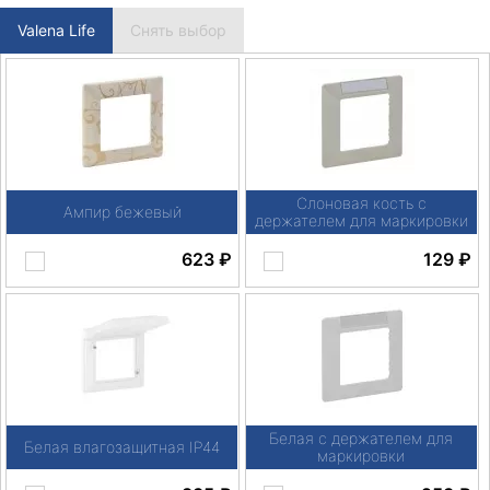
Valena Life
Снять выбор
Слоновая кость с
Ампир бежевый
держателем для маркировки
623
₽
129
₽
Белая с держателем для
Белая влагозащитная IP44
маркировки