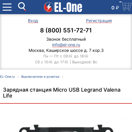
0
₽
Вход
Регистрация
8 (800) 551-72-71
Звонок бесплатный
info@el-one.ru
Москва, Каширское шоссе д. 7 кор.3
Пн — Пт с 09
00
до 18
00
Сб с 10
00
до 17
00
| Выходной: Вс
EL-One.ru
Выключатели и розетки
Зарядная станция Micro USB Legrand Valena
Life