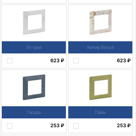
Эл грей
Ампир белый
623
₽
623
₽
Лазурь
Лайм
253
₽
253
₽