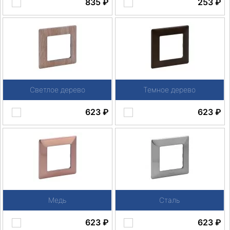
835
₽
253
₽
Светлое дерево
Темное дерево
623
₽
623
₽
Медь
Сталь
623
₽
623
₽