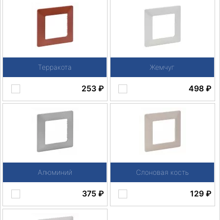
Терракота
Жемчуг
253
₽
498
₽
Алюминий
Слоновая кость
375
₽
129
₽