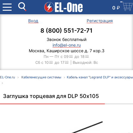
0
₽
Вход
Регистрация
8 (800) 551-72-71
Звонок бесплатный
info@el-one.ru
Москва, Каширское шоссе д. 7 кор.3
Пн — Пт с 09
00
до 18
00
Сб с 10
00
до 17
00
| Выходной: Вс
EL-One.ru
Кабеленесущие системы
Кабель канал "Legrand DLP" и аксессуары
Заглушка торцевая для DLP 50х105