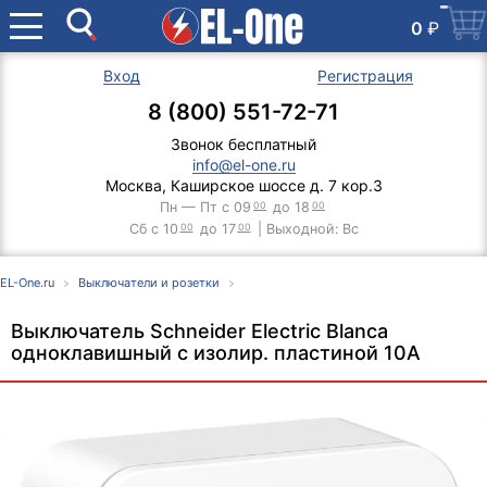
0
₽
Вход
Регистрация
8 (800) 551-72-71
Звонок бесплатный
info@el-one.ru
Москва, Каширское шоссе д. 7 кор.3
Пн — Пт с 09
00
до 18
00
Сб с 10
00
до 17
00
| Выходной: Вс
EL-One.ru
Выключатели и розетки
Выключатель Schneider Electric Blanca
одноклавишный с изолир. пластиной 10А