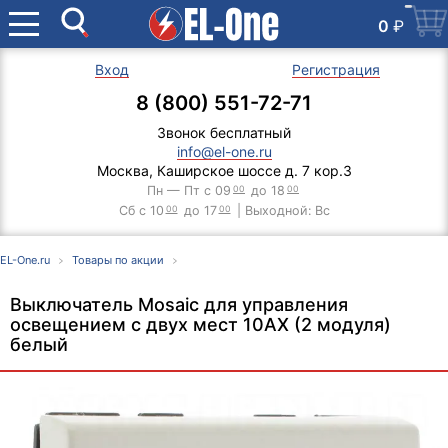
0
₽
Вход
Регистрация
8 (800) 551-72-71
Звонок бесплатный
info@el-one.ru
Москва, Каширское шоссе д. 7 кор.3
Пн — Пт с 09
00
до 18
00
Сб с 10
00
до 17
00
| Выходной: Вс
EL-One.ru
Товары по акции
Выключатель Mosaic для управления
освещением с двух мест 10АХ (2 модуля)
белый