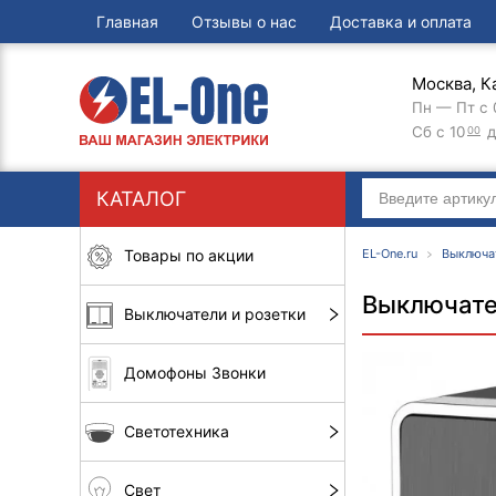
Главная
Отзывы о нас
Доставка и оплата
Москва, К
Пн — Пт с 
Сб с 10
д
00
КАТАЛОГ
Товары по акции
EL-One.ru
Выключа
Выключате
Выключатели и розетки
Домофоны Звонки
Светотехника
Свет