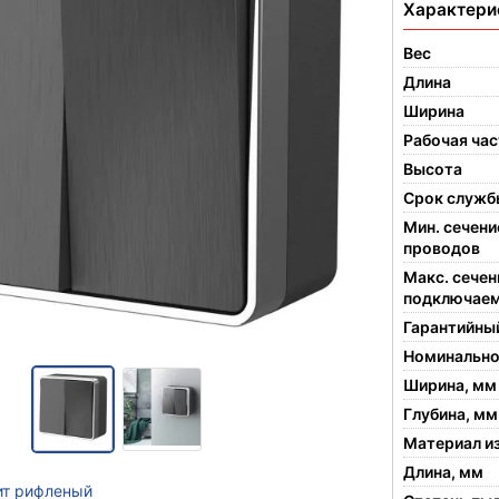
Характери
Вес
Длина
Ширина
Рабочая ча
Высота
Срок служб
Мин. сечен
проводов
Макс. сечен
подключаем
Гарантийны
Номинально
Ширина, мм
Глубина, мм
Материал и
Длина, мм
ит рифленый