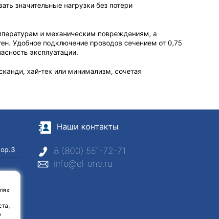
вать значительные нагрузки без потери
емпературам и механическим повреждениям, а
ен. Удобное подключение проводов сечением от 0,75
асность эксплуатации.
сканди, хай‑тек или минимализм, сочетая
Наши контакты
кор.3
8 (800) 551-72-71
info@el-one.ru
с
лях
ста,
ь