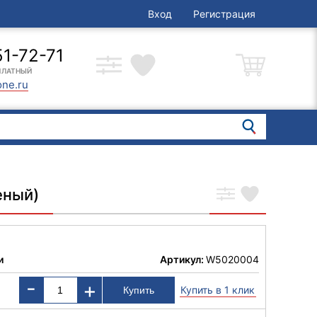
Вход
Регистрация
51-72-71
ПЛАТНЫЙ
one.ru
еный)
и
Артикул:
W5020004
-
+
Купить в 1 клик