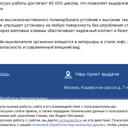
есурс работы достигает 40 000 циклов, что позволяет выдержи
и.
из высококачественного поликарбоната устойчив к высоким т
ж упрощает установку на любую поверхность без штробления ст
через винтовые клеммы обеспечивает надёжный контакт и безоп
н выключателя органично впишется в интерьеры в стиле лофт, 
езопасность и современный внешний вид.
ощь
Наш пункт выдачи
Москва, Каширское шоссе д. 7 
обработки персональных
Пн — Пт с 09
до 18
00
00
Сб с 10
до 17
| Выходной: В
 улучшения работы сайта и его взаимодействия с пользователем мы
00
00
озврат
льзуем cookie-файлы, а также передаем технические данные о пользовате
емам веб-аналитики (таким, как Яндекс.Метрика).
должая работу с сайтом, вы даете
соглашаетесь
на эти действия. Пожалуй
акомьтесь с нашей
политикой обработки персональных данных
, чтобы узнат