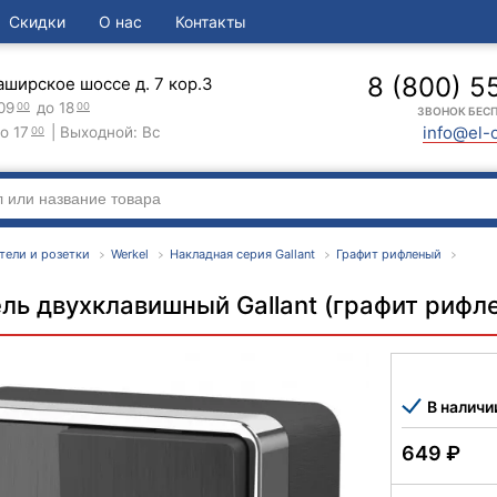
Скидки
О нас
Контакты
8 (800) 5
аширское шоссе д. 7 кор.3
09
до 18
00
00
ЗВОНОК БЕС
info@el-
о 17
| Выходной: Вс
00
тели и розетки
Werkel
Накладная серия Gallant
Графит рифленый
ль двухклавишный Gallant (графит рифл
В наличи
649
₽