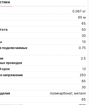
стики
0.067 кг
65 м
65
стота
50
30
ы
10
ие подключаемых
0.75
ие
2.5
ых проводов
й срок
12
е напряжение
250
65
30
зделия
поликарбонат; металл
65