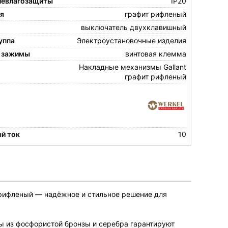
левлагозащиты
IP20
ия
графит рифленый
выключатель двухклавишный
уппа
Электроустановочные изделия
 зажимы
винтовая клемма
Накладные механизмы Gallant
графит рифленый
й ток
10
рифленый — надёжное и стильное решение для
ы из фосфористой бронзы и серебра гарантируют