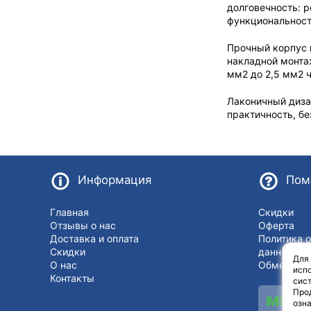
долговечность: р
функциональност
Прочный корпус 
накладной монта
мм2 до 2,5 мм2 
Лаконичный дизай
практичность, б
Информация
Пом
Главная
Скидки
Отзывы о нас
Оферта
Доставка и оплата
Политика 
Скидки
данных
Для
О нас
Обмен и в
испо
Контакты
сист
Про
озн