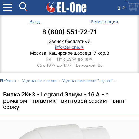
0
₽
Вход
Регистрация
8 (800) 551-72-71
Звонок бесплатный
info@el-one.ru
Москва, Каширское шоссе д. 7 кор.3
Пн — Пт с 09
00
до 18
00
Сб с 10
00
до 17
00
| Выходной: Вс
EL-One.ru
Удлинители и вилки
Удлинители и вилки "Legrand"
Вилка 2К+3 - Legrand Элиум - 16 А - с
рычагом - пластик - винтовой зажим - винт
сбоку