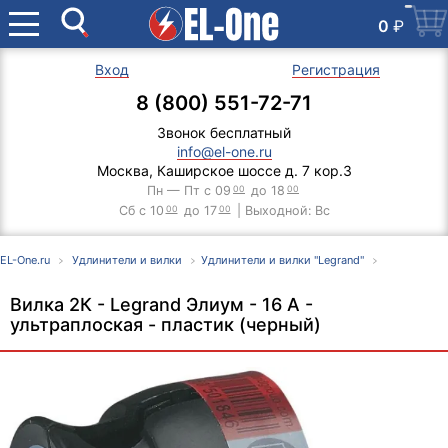
0
₽
Вход
Регистрация
8 (800) 551-72-71
Звонок бесплатный
info@el-one.ru
Москва, Каширское шоссе д. 7 кор.3
Пн — Пт с 09
00
до 18
00
Сб с 10
00
до 17
00
| Выходной: Вс
EL-One.ru
Удлинители и вилки
Удлинители и вилки "Legrand"
Вилка 2К - Legrand Элиум - 16 А -
ультраплоская - пластик (черный)