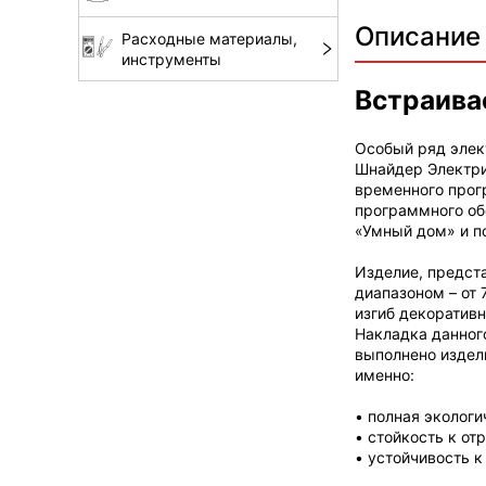
Описание
Расходные материалы,
инструменты
Встраива
Особый ряд элек
Шнайдер Электри
временного прог
программного об
«Умный дом» и п
Изделие, предст
диапазоном – от
изгиб декоратив
Накладка данног
выполнено издел
именно:
• полная экологи
• стойкость к о
• устойчивость к