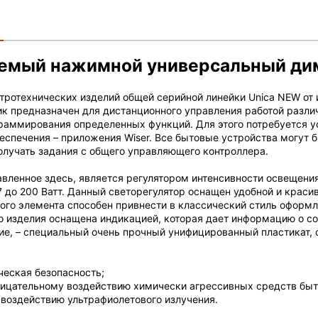
емый нажимной универсальный ди
тротехнических изделий общей серийной линейки Unica NEW от 
к предназначен для дистанционного управления работой разли
раммирования определенных функций. Для этого потребуется у
еспечения – приложения Wiser. Все бытовые устройства могут 
олучать задания с общего управляющего контроллера.
авленное здесь, является регулятором интенсивности освещен
 7 до 200 Ватт. Данный светорегулятор оснащен удобной и кра
ного элемента способен привнести в классический стиль офор
о изделия оснащена индикацией, которая дает информацию о сос
ие, – специальный очень прочный унифицированный пластикат
ческая безопасность;
трицательному воздействию химически агрессивных средств быт
 воздействию ультрафиолетового излучения.