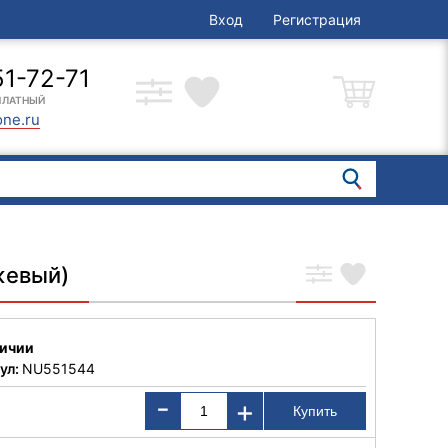
Вход
Регистрация
51-72-71
ПЛАТНЫЙ
one.ru
жевый)
личии
ул:
NU551544
-
+