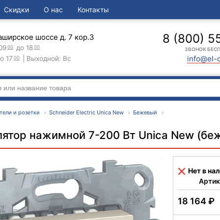
Скидки
О нас
Контакты
8 (800) 5
аширское шоссе д. 7 кор.3
09
до 18
00
00
ЗВОНОК БЕС
info@el-
о 17
| Выходной: Вс
00
тели и розетки
Schneider Electric Unica New
Бежевый
лятор нажимной 7-200 Вт Unica New (бе
Нет в на
Артик
18 164
₽