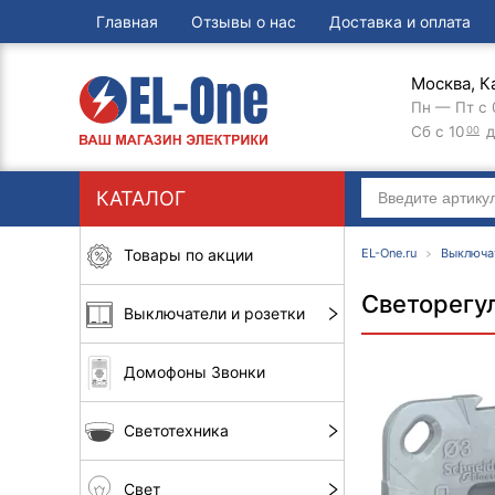
Главная
Отзывы о нас
Доставка и оплата
Москва, К
Пн — Пт с 
Сб с 10
д
00
КАТАЛОГ
Товары по акции
EL-One.ru
Выключа
Светорегу
Выключатели и розетки
Домофоны Звонки
Светотехника
Свет