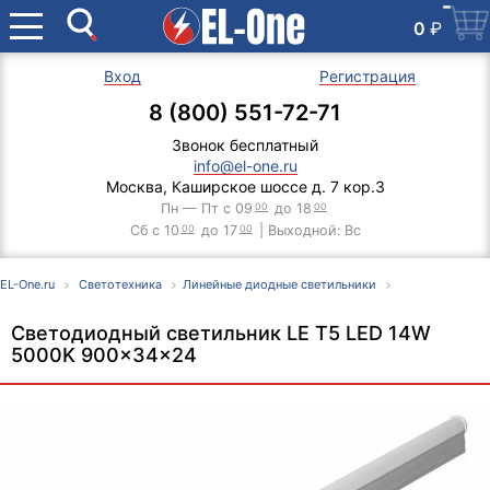
0
₽
Вход
Регистрация
8 (800) 551-72-71
Звонок бесплатный
info@el-one.ru
Москва, Каширское шоссе д. 7 кор.3
Пн — Пт с 09
00
до 18
00
Сб с 10
00
до 17
00
| Выходной: Вс
EL-One.ru
Светотехника
Линейные диодные светильники
Светодиодный светильник LE T5 LED 14W
5000K 900x34x24