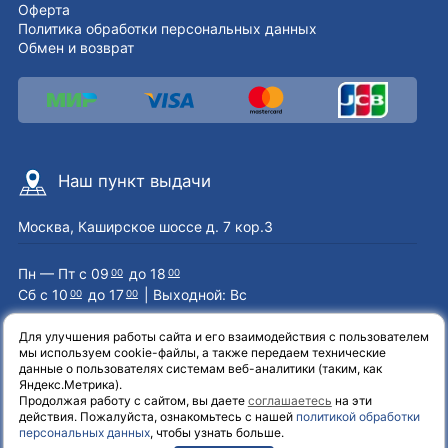
Оферта
Политика обработки персональных данных
Обмен и возврат
Наш пункт выдачи
Москва, Каширское шоссе д. 7 кор.3
Пн — Пт с 09
до 18
00
00
Сб с 10
до 17
| Выходной: Вс
00
00
Для улучшения работы сайта и его взаимодействия с пользователем
мы используем cookie-файлы, а также передаем технические
Наши контакты
данные о пользователях системам веб-аналитики (таким, как
Яндекс.Метрика).
Продолжая работу с сайтом, вы даете
соглашаетесь
на эти
8 (800) 551-72-71
действия. Пожалуйста, ознакомьтесь с нашей
политикой обработки
персональных данных
, чтобы узнать больше.
info@el-one.ru