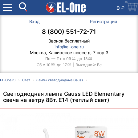
0
₽
Вход
Регистрация
8 (800) 551-72-71
Звонок бесплатный
info@el-one.ru
Москва, Каширское шоссе д. 7 кор.3
Пн — Пт с 09
00
до 18
00
Сб с 10
00
до 17
00
| Выходной: Вс
EL-One.ru
Свет
Лампы светодиодные Gauss
Светодиодная лампа Gauss LED Elementary
свеча на ветру 8Вт. Е14 (теплый свет)