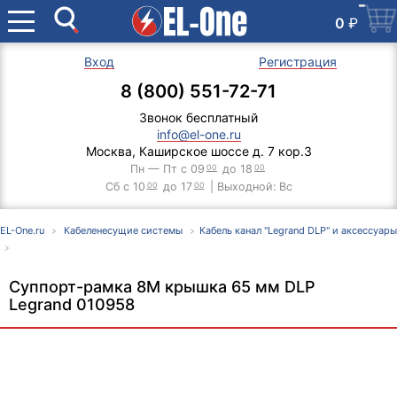
0
₽
Вход
Регистрация
8 (800) 551-72-71
Звонок бесплатный
info@el-one.ru
Москва, Каширское шоссе д. 7 кор.3
Пн — Пт с 09
00
до 18
00
Сб с 10
00
до 17
00
| Выходной: Вс
EL-One.ru
Кабеленесущие системы
Кабель канал "Legrand DLP" и аксессуары
Суппорт-рамка 8М крышка 65 мм DLP
Legrand 010958