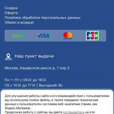
Скидки
Оферта
Политика обработки персональных данных
Обмен и возврат
Наш пункт выдачи
Москва, Каширское шоссе д. 7 кор.3
Пн — Пт с 09
до 18
00
00
Сб с 10
до 17
| Выходной: Вс
00
00
Для улучшения работы сайта и его взаимодействия с пользователем
мы используем cookie-файлы, а также передаем технические
Наши контакты
данные о пользователях системам веб-аналитики (таким, как
Яндекс.Метрика).
Продолжая работу с сайтом, вы даете
соглашаетесь
на эти