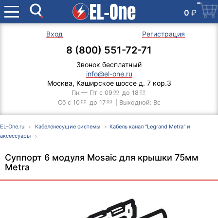
0
₽
Вход
Регистрация
8 (800) 551-72-71
Звонок бесплатный
info@el-one.ru
Москва, Каширское шоссе д. 7 кор.3
Пн — Пт с 09
00
до 18
00
Сб с 10
00
до 17
00
| Выходной: Вс
EL-One.ru
Кабеленесущие системы
Кабель канал "Legrand Metra" и
аксессуары
Суппорт 6 модуля Mosaic для крышки 75мм
Metra