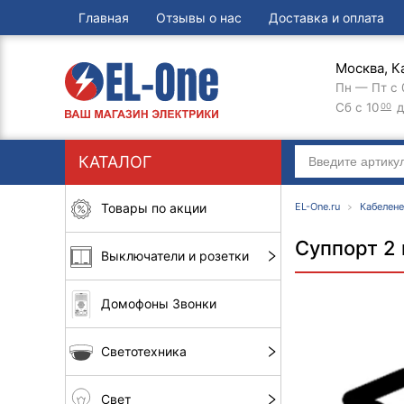
Главная
Отзывы о нас
Доставка и оплата
Москва, К
Пн — Пт с 
Сб с 10
д
00
КАТАЛОГ
Товары по акции
EL-One.ru
Кабелен
Суппорт 2
Выключатели и розетки
Домофоны Звонки
Светотехника
Свет