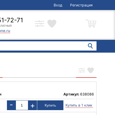
Вход
Регистрация
51-72-71
ПЛАТНЫЙ
one.ru
и
Артикул:
638086
-
+
Купить в 1 клик