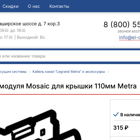
Скидки
О нас
Контакты
8 (800) 5
аширское шоссе д. 7 кор.3
09
до 18
00
00
ЗВОНОК БЕС
info@el-
о 17
| Выходной: Вс
00
есущие системы
Кабель канал "Legrand Metra" и аксессуары
 модуля Mosaic для крышки 110мм Metra
В наличи
315
₽