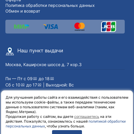
Политика обработки персональных данных
Обмен и возврат
Наш пункт выдачи
Москва, Каширское шоссе д. 7 кор.3
Пн — Пт с 09
до 18
00
00
Сб с 10
до 17
| Выходной: Вс
00
00
Для улучшения работы сайта и его взаимодействия с пользователем
мы используем cookie-файлы, а также передаем технические
Наши контакты
данные о пользователях системам веб-аналитики (таким, как
Яндекс.Метрика).
Продолжая работу с сайтом, вы даете
соглашаетесь
на эти
8 (800) 551-72-71
действия. Пожалуйста, ознакомьтесь с нашей
политикой обработки
персональных данных
, чтобы узнать больше.
info@el-one.ru