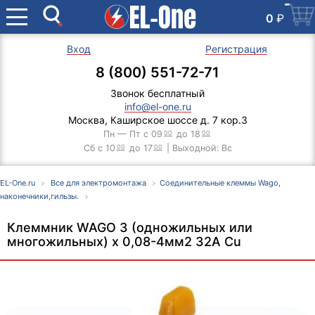
0
₽
Вход
Регистрация
8 (800) 551-72-71
Звонок бесплатный
info@el-one.ru
Москва, Каширское шоссе д. 7 кор.3
Пн — Пт с 09
00
до 18
00
Сб с 10
00
до 17
00
| Выходной: Вс
EL-One.ru
Все для электромонтажа
Соединительные клеммы Wago,
наконечники,гильзы.
Клеммник WAGO 3 (одножильных или
многожильных) х 0,08-4мм2 32A Cu