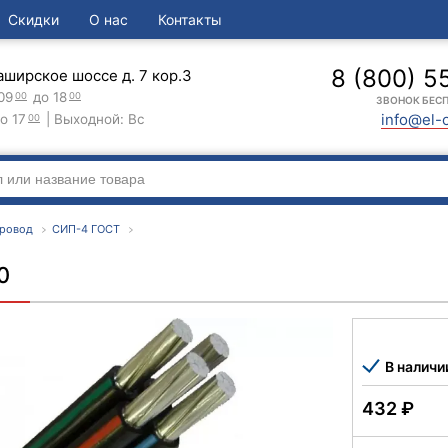
Скидки
О нас
Контакты
8 (800) 5
аширское шоссе д. 7 кор.3
09
до 18
00
00
ЗВОНОК БЕС
info@el-
о 17
| Выходной: Вс
00
Провод
CИП-4 ГОСТ
0
В наличи
432
₽