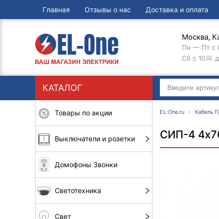
Главная
Отзывы о нас
Доставка и оплата
Москва, К
Пн — Пт с 
Сб с 10
д
00
КАТАЛОГ
Товары по акции
EL-One.ru
Кабель 
СИП-4 4х7
Выключатели и розетки
Домофоны Звонки
Светотехника
Свет