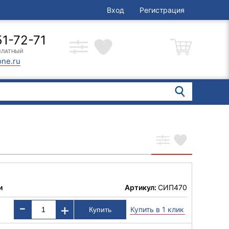
Вход
Регистрация
51-72-71
ПЛАТНЫЙ
one.ru
и
Артикул:
СИП470
-
+
Купить в 1 клик