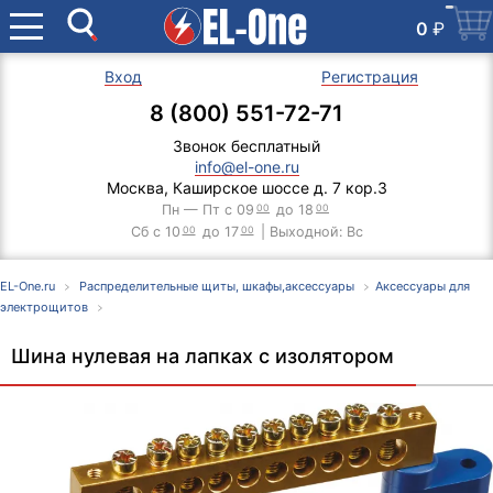
0
₽
Вход
Регистрация
8 (800) 551-72-71
Звонок бесплатный
info@el-one.ru
Москва, Каширское шоссе д. 7 кор.3
Пн — Пт с 09
00
до 18
00
Сб с 10
00
до 17
00
| Выходной: Вс
EL-One.ru
Распределительные щиты, шкафы,аксессуары
Аксессуары для
электрощитов
Шина нулевая на лапках с изолятором