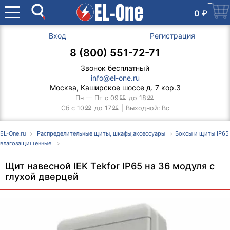
0
₽
Вход
Регистрация
8 (800) 551-72-71
Звонок бесплатный
info@el-one.ru
Москва, Каширское шоссе д. 7 кор.3
Пн — Пт с 09
00
до 18
00
Сб с 10
00
до 17
00
| Выходной: Вс
EL-One.ru
Распределительные щиты, шкафы,аксессуары
Боксы и щиты IP65
влагозащищенные.
Щит навесной IEK Tekfor IP65 на 36 модуля с
глухой дверцей