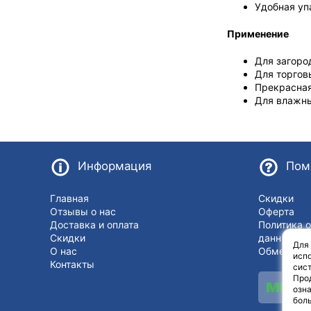
Удобная уп
Применение
Для загоро
Для торгов
Прекрасная
Для влажны
Информация
Пом
Главная
Скидки
Отзывы о нас
Оферта
Доставка и оплата
Политика 
Скидки
данных
Для
О нас
Обмен и в
испо
Контакты
сист
Про
озн
бол