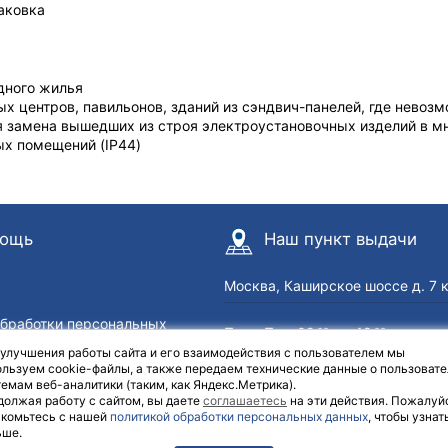
аковка
дного жилья
ых центров, павильонов, зданий из сэндвич-панелей, где невоз
 замена вышедших из строя электроустановочных изделий в м
х помещений (IP44)
ощь
Наш пункт выдачи
Москва, Каширское шоссе д. 7 
обработки персональных
Пн — Пт с 09
до 18
00
00
Сб с 10
до 17
| Выходной: В
 улучшения работы сайта и его взаимодействия с пользователем мы
00
00
озврат
льзуем cookie-файлы, а также передаем технические данные о пользовате
емам веб-аналитики (таким, как Яндекс.Метрика).
должая работу с сайтом, вы даете
соглашаетесь
на эти действия. Пожалуй
акомьтесь с нашей
политикой обработки персональных данных
, чтобы узнат
ьше.