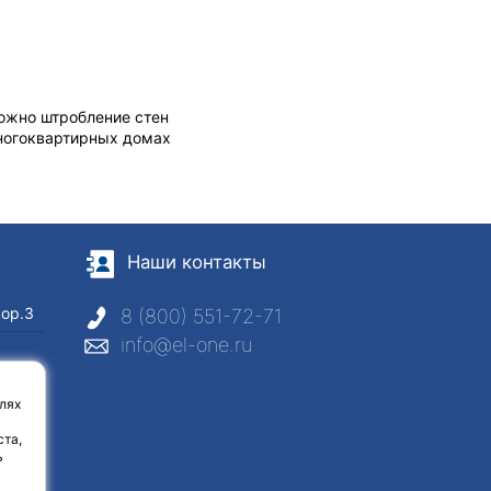
можно штробление стен
ногоквартирных домах
Наши контакты
кор.3
8 (800) 551-72-71
info@el-one.ru
с
лях
ста,
ь