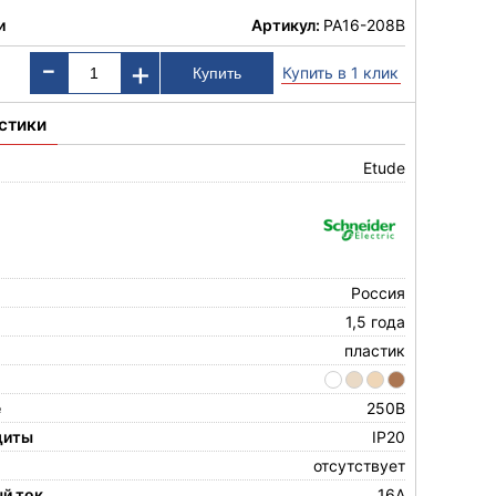
и
Артикул:
PA16-208B
-
+
Купить в 1 клик
стики
Etude
Россия
1,5 года
пластик
е
250В
щиты
IP20
отсутствует
й ток
16А