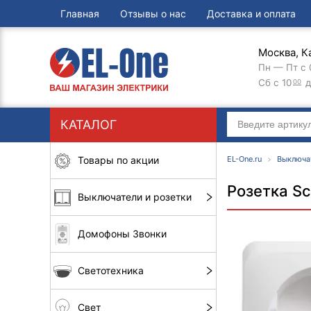
Главная
Отзывы о нас
Доставка и оплата
Москва, К
Пн — Пт с 
Сб с 10
д
00
КАТАЛОГ
Товары по акции
EL-One.ru
Выключа
Розетка Sc
Выключатели и розетки
Домофоны Звонки
Светотехника
Свет