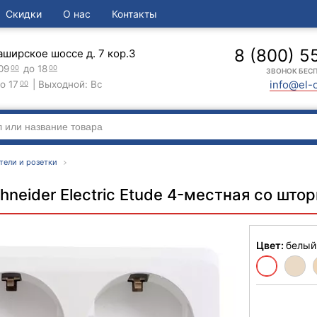
Скидки
О нас
Контакты
8 (800) 5
аширское шоссе д. 7 кор.3
09
до 18
00
00
ЗВОНОК БЕС
info@el-
о 17
| Выходной: Вс
00
тели и розетки
hneider Electric Etude 4-местная со што
Цвет:
белый