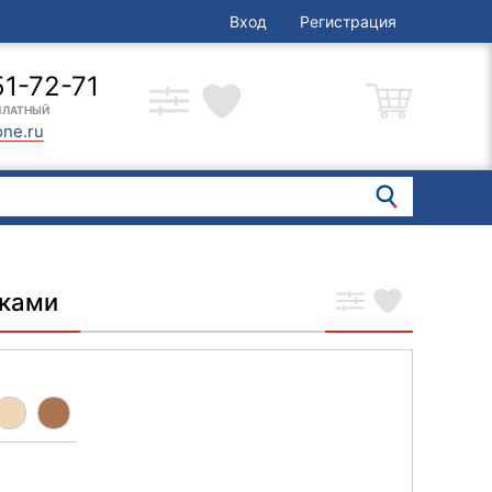
Вход
Регистрация
51-72-71
ПЛАТНЫЙ
one.ru
рками