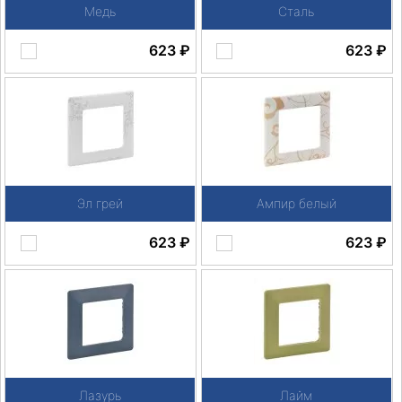
Медь
Сталь
623
₽
623
₽
Эл грей
Ампир белый
623
₽
623
₽
Лазурь
Лайм