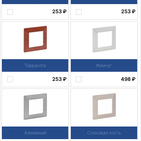
253
₽
253
₽
Терракота
Жемчуг
253
₽
498
₽
Алюминий
Слоновая кость