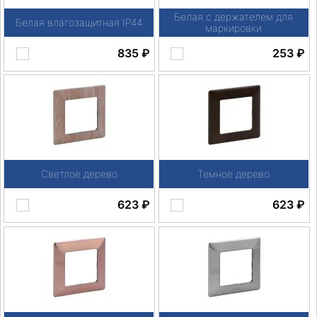
Белая с держателем для
Белая влагозащитная IP44
маркировки
835
₽
253
₽
Светлое дерево
Темное дерево
623
₽
623
₽