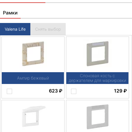
Рамки
Valena Life
Снять выбор
Слоновая кость с
Ампир бежевый
держателем для маркировки
623
₽
129
₽