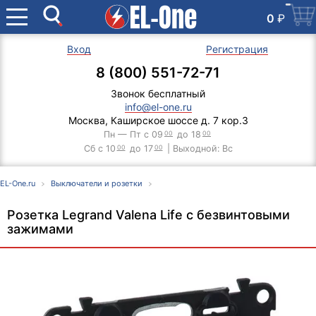
0
₽
Вход
Регистрация
8 (800) 551-72-71
Звонок бесплатный
info@el-one.ru
Москва, Каширское шоссе д. 7 кор.3
Пн — Пт с 09
00
до 18
00
Сб с 10
00
до 17
00
| Выходной: Вс
EL-One.ru
Выключатели и розетки
Розетка Legrand Valena Life с безвинтовыми
зажимами