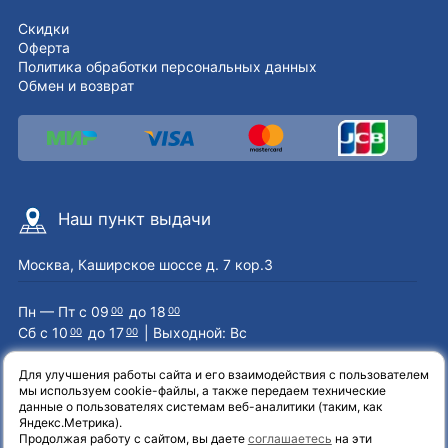
Скидки
Оферта
Политика обработки персональных данных
Обмен и возврат
Наш пункт выдачи
Москва, Каширское шоссе д. 7 кор.3
Пн — Пт с 09
до 18
00
00
Сб с 10
до 17
| Выходной: Вс
00
00
Для улучшения работы сайта и его взаимодействия с пользователем
мы используем cookie-файлы, а также передаем технические
Наши контакты
данные о пользователях системам веб-аналитики (таким, как
Яндекс.Метрика).
Продолжая работу с сайтом, вы даете
соглашаетесь
на эти