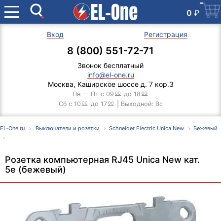
0
₽
Вход
Регистрация
8 (800) 551-72-71
Звонок бесплатный
info@el-one.ru
Москва, Каширское шоссе д. 7 кор.3
Пн — Пт с 09
00
до 18
00
Сб с 10
00
до 17
00
| Выходной: Вс
EL-One.ru
Выключатели и розетки
Schneider Electric Unica New
Бежевый
Розетка компьютерная RJ45 Unica New кат.
5e (бежевый)