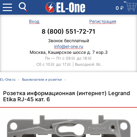
0
₽
Вход
Регистрация
8 (800) 551-72-71
Звонок бесплатный
info@el-one.ru
Москва, Каширское шоссе д. 7 кор.3
Пн — Пт с 09
00
до 18
00
Сб с 10
00
до 17
00
| Выходной: Вс
EL-One.ru
Выключатели и розетки
Розетка информационная (интернет) Legrand
Etika RJ-45 кат. 6