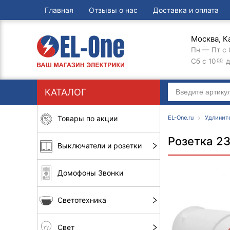
Главная
Отзывы о нас
Доставка и оплата
Москва, К
Пн — Пт с 
Сб с 10
д
00
КАТАЛОГ
Товары по акции
EL-One.ru
Удлините
Розетка 2
Выключатели и розетки
Домофоны Звонки
Светотехника
Свет