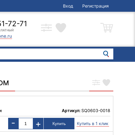
Вход
Регистрация
51-72-71
ПЛАТНЫЙ
one.ru
TDM
и
Артикул:
SQ0603-0018
-
+
Купить в 1 клик