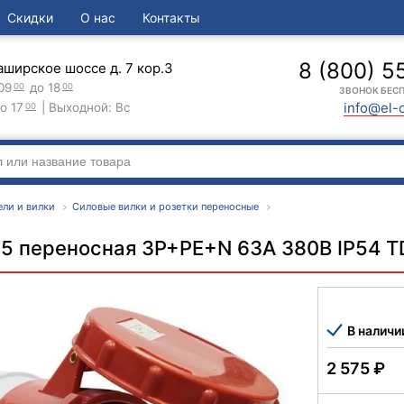
Скидки
О нас
Контакты
8 (800) 5
аширское шоссе д. 7 кор.3
09
до 18
00
00
ЗВОНОК БЕС
info@el-
о 17
| Выходной: Вс
00
ли и вилки
Силовые вилки и розетки переносные
35 переносная 3Р+РЕ+N 63А 380В IP54 
В наличи
2 575
₽