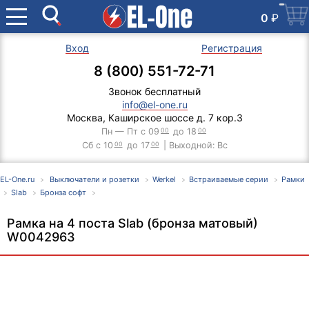
0
₽
Вход
Регистрация
8 (800) 551-72-71
Звонок бесплатный
info@el-one.ru
Москва, Каширское шоссе д. 7 кор.3
Пн — Пт с 09
00
до 18
00
Сб с 10
00
до 17
00
| Выходной: Вс
EL-One.ru
Выключатели и розетки
Werkel
Встраиваемые серии
Рамки
Slab
Бронза софт
Рамка на 4 поста Slab (бронза матовый)
W0042963