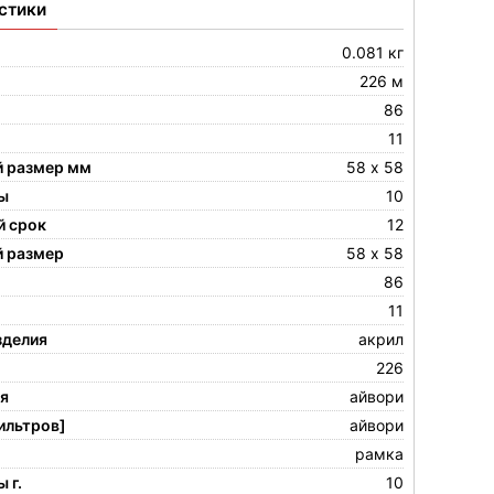
стики
0.081 кг
226 м
86
11
 размер мм
58 х 58
ы
10
й срок
12
 размер
58 х 58
86
11
зделия
акрил
226
ия
айвори
ильтров]
айвори
рамка
 г.
10