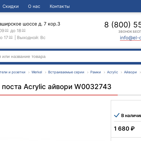
Скидки
О нас
Контакты
8 (800) 5
аширское шоссе д. 7 кор.3
09
до 18
00
00
ЗВОНОК БЕС
info@el-
о 17
| Выходной: Вс
00
тели и розетки
Werkel
Встраиваемые серии
Рамки
Acrylic
Айвори
 поста Acrylic айвори W0032743
В наличи
1 680
₽