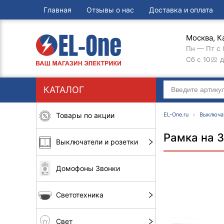
Главная
Отзывы о нас
Доставка и оплата
Москва, К
Пн — Пт с 
Сб с 10
д
00
КАТАЛОГ
Товары по акции
EL-One.ru
Выключа
Рамка на 3
Выключатели и розетки
Домофоны Звонки
Светотехника
Свет