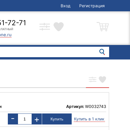
Вход
Регистрация
51-72-71
ПЛАТНЫЙ
one.ru
и
Артикул:
W0032743
-
+
Купить в 1 клик