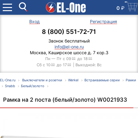
0
₽
Вход
Регистрация
8 (800) 551-72-71
Звонок бесплатный
info@el-one.ru
Москва, Каширское шоссе д. 7 кор.3
Пн — Пт с 09
00
до 18
00
Сб с 10
00
до 17
00
| Выходной: Вс
EL-One.ru
Выключатели и розетки
Werkel
Встраиваемые серии
Рамки
Snabb
Белый/золото
Рамка на 2 поста (белый/золото) W0021933