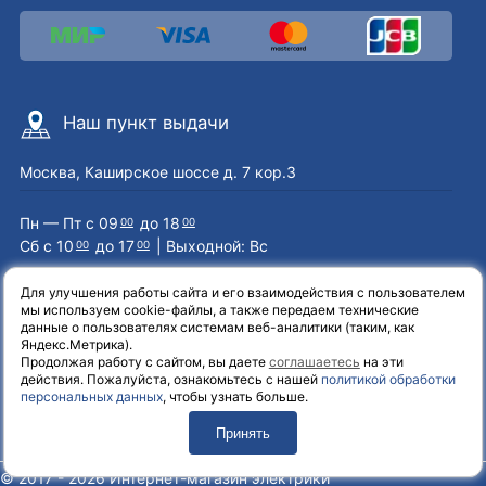
Наш пункт выдачи
Москва, Каширское шоссе д. 7 кор.3
Пн — Пт с 09
до 18
00
00
Сб с 10
до 17
| Выходной: Вс
00
00
Для улучшения работы сайта и его взаимодействия с пользователем
мы используем cookie-файлы, а также передаем технические
Наши контакты
данные о пользователях системам веб-аналитики (таким, как
Яндекс.Метрика).
Продолжая работу с сайтом, вы даете
соглашаетесь
на эти
8 (800) 551-72-71
действия. Пожалуйста, ознакомьтесь с нашей
политикой обработки
персональных данных
, чтобы узнать больше.
info@el-one.ru
Принять
© 2017 - 2026 Интернет-магазин электрики