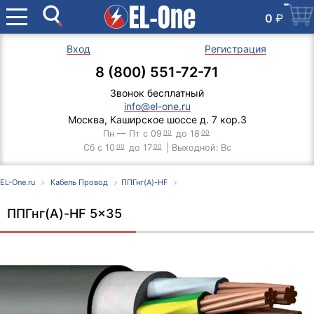
0
₽
Вход
Регистрация
8 (800) 551-72-71
Звонок бесплатный
info@el-one.ru
Москва, Каширское шоссе д. 7 кор.3
Пн — Пт с 09
00
до 18
00
Сб с 10
00
до 17
00
| Выходной: Вс
EL-One.ru
Кабель Провод
ППГнг(А)-HF
ППГнг(А)-HF 5x35