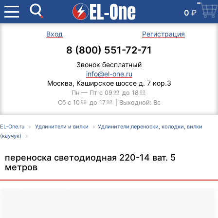
0
₽
Вход
Регистрация
8 (800) 551-72-71
Звонок бесплатный
info@el-one.ru
Москва, Каширское шоссе д. 7 кор.3
Пн — Пт с 09
00
до 18
00
Сб с 10
00
до 17
00
| Выходной: Вс
EL-One.ru
Удлинители и вилки
Удлинители,переноски, колодки, вилки
(каучук)
переноска светодиодная 220-14 ват. 5
метров