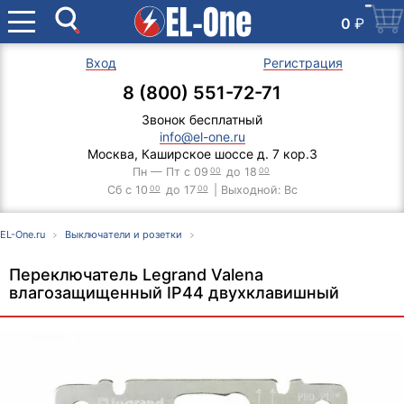
0
₽
Вход
Регистрация
8 (800) 551-72-71
Звонок бесплатный
info@el-one.ru
Москва, Каширское шоссе д. 7 кор.3
Пн — Пт с 09
00
до 18
00
Сб с 10
00
до 17
00
| Выходной: Вс
EL-One.ru
Выключатели и розетки
Переключатель Legrand Valena
влагозащищенный IP44 двухклавишный