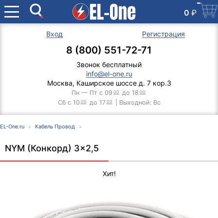
0
₽
Вход
Регистрация
8 (800) 551-72-71
Звонок бесплатный
info@el-one.ru
Москва, Каширское шоссе д. 7 кор.3
Пн — Пт с 09
00
до 18
00
Сб с 10
00
до 17
00
| Выходной: Вс
EL-One.ru
Кабель Провод
NYM (Конкорд) 3x2,5
Хит!