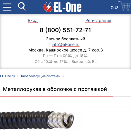
0
₽
Вход
Регистрация
8 (800) 551-72-71
Звонок бесплатный
info@el-one.ru
Москва, Каширское шоссе д. 7 кор.3
Пн — Пт с 09
00
до 18
00
Сб с 10
00
до 17
00
| Выходной: Вс
EL-One.ru
Кабеленесущие системы
Металлорукав в оболочке с протяжкой