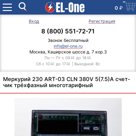
0
₽
Вход
Регистрация
8 (800) 551-72-71
Звонок бесплатный
info@el-one.ru
Москва, Каширское шоссе д. 7 кор.3
Пн — Пт с 09
00
до 18
00
Сб с 10
00
до 17
00
| Выходной: Вс
Мер­ку­рий 230 ART-​03 CLN 380V 5(7.5)A счет­
чик трёх­фаз­ный мно­го­та­риф­ный