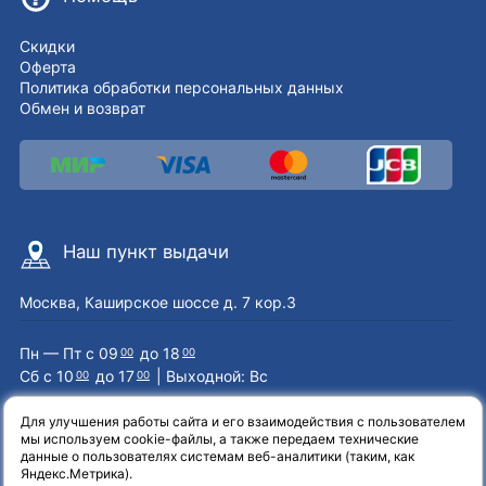
Скидки
Оферта
Политика обработки персональных данных
Обмен и возврат
Наш пункт выдачи
Москва, Каширское шоссе д. 7 кор.3
Пн — Пт с 09
до 18
00
00
Сб с 10
до 17
| Выходной: Вс
00
00
Для улучшения работы сайта и его взаимодействия с пользователем
мы используем cookie-файлы, а также передаем технические
Наши контакты
данные о пользователях системам веб-аналитики (таким, как
Яндекс.Метрика).