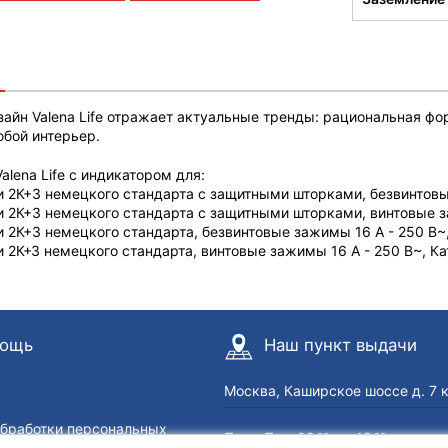
айн Valena Life отражает актуальные тренды: рациональная фо
юбой интерьер.
alena Life с индикатором для:
и 2К+3 немецкого стандарта с защитными шторками, безвинтовые
и 2К+3 немецкого стандарта с защитными шторками, винтовые за
и 2К+3 немецкого стандарта, безвинтовые зажимы 16 A - 250 В~,
и 2К+З немецкого стандарта, винтовые зажимы 16 A - 250 В~, Ка
ощь
Наш пункт выдачи
Москва, Каширское шоссе д. 7 
обработки персональных
Пн — Пт с 09
до 18
00
00