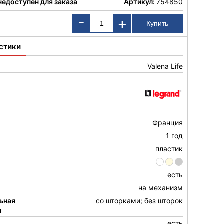
недоступен для заказа
Артикул:
754850
-
+
стики
Valena Life
Франция
1 год
пластик
есть
на механизм
ьная
со шторками; без шторок
я
есть