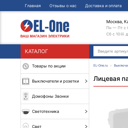
Главная
Отзывы о нас
Доставка и оплата
Москва, К
Пн — Пт с 
Сб с 10
д
00
КАТАЛОГ
Товары по акции
EL-One.ru
Выключа
Лицевая па
Выключатели и розетки
Домофоны Звонки
Светотехника
Свет