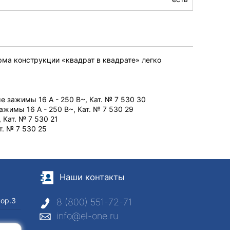
рма конструкции «квадрат в квадрате» легко
 зажимы 16 A - 250 В~, Кат. № 7 530 30
жимы 16 A - 250 В~, Кат. № 7 530 29
 Кат. № 7 530 21
т. № 7 530 25
Наши контакты
кор.3
8 (800) 551-72-71
info@el-one.ru