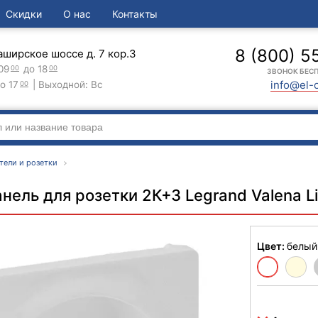
Скидки
О нас
Контакты
8 (800) 5
аширское шоссе д. 7 кор.3
09
до 18
00
00
ЗВОНОК БЕС
info@el-
о 17
| Выходной: Вс
00
тели и розетки
нель для розетки 2К+З Legrand Valena L
Цвет:
белый