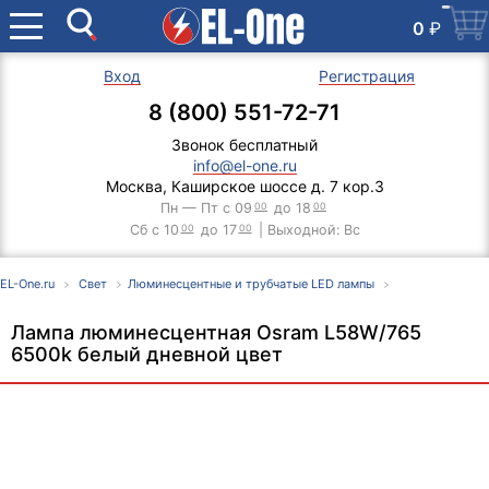
0
₽
Вход
Регистрация
8 (800) 551-72-71
Звонок бесплатный
info@el-one.ru
Москва, Каширское шоссе д. 7 кор.3
Пн — Пт с 09
00
до 18
00
Сб с 10
00
до 17
00
| Выходной: Вс
EL-One.ru
Свет
Люминесцентные и трубчатые LED лампы
Лампа люминесцентная Osram L58W/765
6500k белый дневной цвет