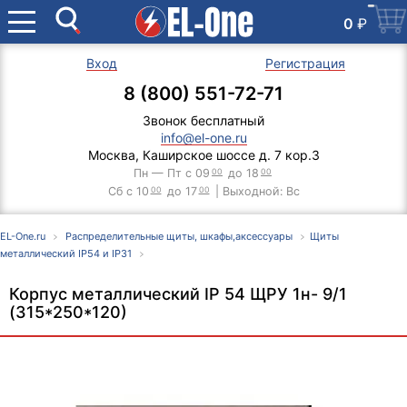
0
₽
Вход
Регистрация
8 (800) 551-72-71
Звонок бесплатный
info@el-one.ru
Москва, Каширское шоссе д. 7 кор.3
Пн — Пт с 09
00
до 18
00
Сб с 10
00
до 17
00
| Выходной: Вс
EL-One.ru
Распределительные щиты, шкафы,аксессуары
Щиты
металлический IP54 и IP31
Корпус металлический IP 54 ЩРУ 1н- 9/1
(315*250*120)