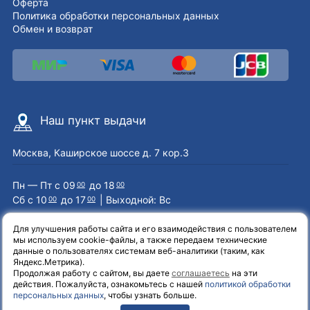
Оферта
Политика обработки персональных данных
Обмен и возврат
Наш пункт выдачи
Москва, Каширское шоссе д. 7 кор.3
Пн — Пт с 09
до 18
00
00
Сб с 10
до 17
| Выходной: Вс
00
00
Для улучшения работы сайта и его взаимодействия с пользователем
мы используем cookie-файлы, а также передаем технические
Наши контакты
данные о пользователях системам веб-аналитики (таким, как
Яндекс.Метрика).
Продолжая работу с сайтом, вы даете
соглашаетесь
на эти
8 (800) 551-72-71
действия. Пожалуйста, ознакомьтесь с нашей
политикой обработки
персональных данных
, чтобы узнать больше.
info@el-one.ru