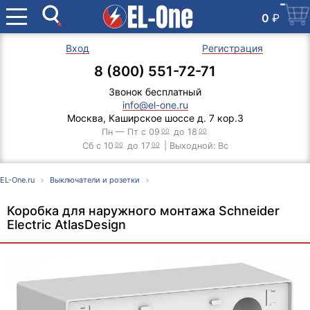
0
₽
Вход
Регистрация
8 (800) 551-72-71
Звонок бесплатный
info@el-one.ru
Москва, Каширское шоссе д. 7 кор.3
Пн — Пт с 09
00
до 18
00
Сб с 10
00
до 17
00
| Выходной: Вс
EL-One.ru
Выключатели и розетки
Коробка для наружного монтажа Schneider
Electric AtlasDesign