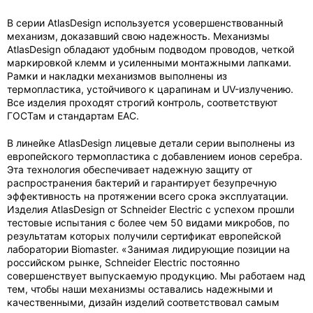
В серии AtlasDesign используется усовершенствованный
механизм, доказавший свою надежность. Механизмы
AtlasDesign обладают удобным подводом проводов, четкой
маркировкой клемм и усиленными монтажными лапками.
Рамки и накладки механизмов выполнены из
термопластика, устойчивого к царапинам и UV-излучению.
Все изделия проходят строгий контроль, соответствуют
ГОСТам и стандартам ЕАС.
В линейке AtlasDesign лицевые детали серии выполнены из
европейского термопластика c добавлением ионов серебра.
Эта технология обеспечивает надежную защиту от
распространения бактерий и гарантирует безупречную
эффективность на протяжении всего срока эксплуатации.
Изделия AtlasDesign от Schneider Electric с успехом прошли
тестовые испытания с более чем 50 видами микробов, по
результатам которых получили сертификат европейской
лаборатории Biomaster. «Занимая лидирующие позиции на
российском рынке, Schneider Electric постоянно
совершенствует выпускаемую продукцию. Мы работаем над
тем, чтобы наши механизмы оставались надежными и
качественными, дизайн изделий соответствовал самым