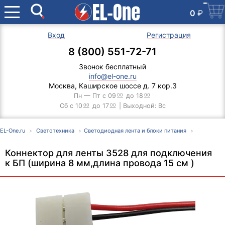
0
₽
Вход
Регистрация
8 (800) 551-72-71
Звонок бесплатный
info@el-one.ru
Москва, Каширское шоссе д. 7 кор.3
Пн — Пт с 09
00
до 18
00
Сб с 10
00
до 17
00
| Выходной: Вс
EL-One.ru
Светотехника
Светодиодная лента и блоки питания
Коннектор для ленты 3528 для подключения
к БП (ширина 8 мм,длина провода 15 см )