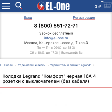
0
₽
Вход
Регистрация
8 (800) 551-72-71
Звонок бесплатный
info@el-one.ru
Москва, Каширское шоссе д. 7 кор.3
Пн — Пт с 09
00
до 18
00
Сб с 10
00
до 17
00
| Выходной: Вс
EL-One.ru
Удлинители и вилки
Удлинители и вилки "Legrand"
Колодка Legrand "Комфорт" черная 16А 4
розетки с выключателем (без кабеля)