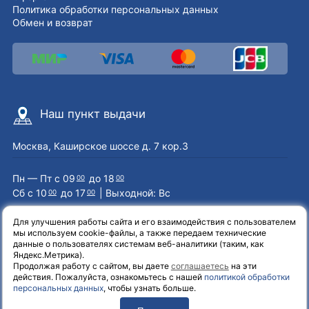
Политика обработки персональных данных
Обмен и возврат
Наш пункт выдачи
Москва, Каширское шоссе д. 7 кор.3
Пн — Пт с 09
до 18
00
00
Сб с 10
до 17
| Выходной: Вс
00
00
Для улучшения работы сайта и его взаимодействия с пользователем
мы используем cookie-файлы, а также передаем технические
Наши контакты
данные о пользователях системам веб-аналитики (таким, как
Яндекс.Метрика).
Продолжая работу с сайтом, вы даете
соглашаетесь
на эти
8 (800) 551-72-71
действия. Пожалуйста, ознакомьтесь с нашей
политикой обработки
персональных данных
, чтобы узнать больше.
info@el-one.ru