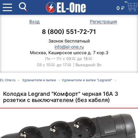
0
₽
Вход
Регистрация
8 (800) 551-72-71
Звонок бесплатный
info@el-one.ru
Москва, Каширское шоссе д. 7 кор.3
Пн — Пт с 09
00
до 18
00
Сб с 10
00
до 17
00
| Выходной: Вс
EL-One.ru
Удлинители и вилки
Удлинители и вилки "Legrand"
Колодка Legrand "Комфорт" черная 16А 3
розетки с выключателем (без кабеля)