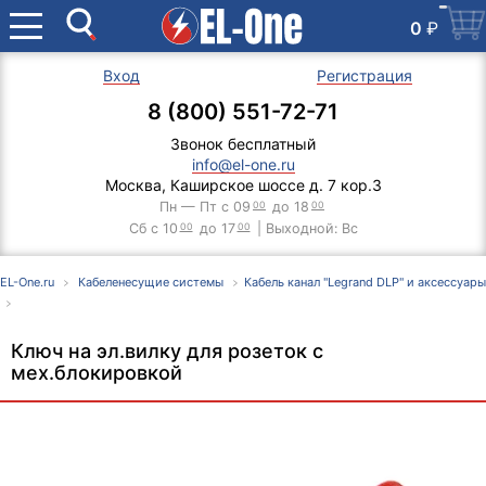
0
₽
Вход
Регистрация
8 (800) 551-72-71
Звонок бесплатный
info@el-one.ru
Москва, Каширское шоссе д. 7 кор.3
Пн — Пт с 09
00
до 18
00
Сб с 10
00
до 17
00
| Выходной: Вс
EL-One.ru
Кабеленесущие системы
Кабель канал "Legrand DLP" и аксессуары
Ключ на эл.вилку для розеток с
мех.блокировкой